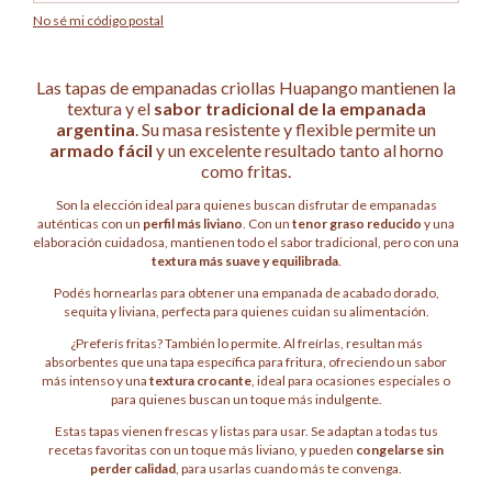
No sé mi código postal
Las tapas de empanadas criollas Huapango mantienen la
textura y el
sabor tradicional de la empanada
argentina
. Su masa resistente y flexible permite un
armado fácil
y un excelente resultado tanto al horno
como fritas.
Son la elección ideal para quienes buscan disfrutar de empanadas
auténticas con un
perfil más liviano
. Con un
tenor graso reducido
y una
elaboración cuidadosa, mantienen todo el sabor tradicional, pero con una
textura más suave y equilibrada
.
Podés hornearlas para obtener una empanada de acabado dorado,
sequita y liviana, perfecta para quienes cuidan su alimentación.
¿Preferís fritas? También lo permite. Al freírlas, resultan más
absorbentes que una tapa específica para fritura, ofreciendo un sabor
más intenso y una
textura crocante
, ideal para ocasiones especiales o
para quienes buscan un toque más indulgente.
Estas tapas vienen frescas y listas para usar. Se adaptan a todas tus
recetas favoritas con un toque más liviano, y pueden
congelarse sin
perder calidad
, para usarlas cuando más te convenga.