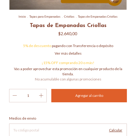
Inicio
.
Tapas para Empanadas
.
Criollas
.
Tapas de Empanadas Criollas
Tapas de Empanadas Criollas
$2.640,00
5% de descuento
pagando con Transferencia o depósito
Ver más detalles
¡15% OFF comprando 20 o más!
Vas a poder aprovechar esta promoción en cualquier producto de la
tienda.
No acumulable con algunas promociones
Cambiar CP
Entregas para el CP:
Medios de envío
Calcular